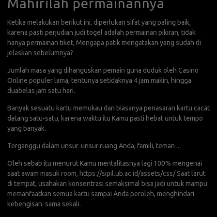
Mahirilah permainannya
Ketika melakukan berikut ini, diperlukan sifat yang paling baik,
karena pasti perjudian judi togel adalah permainan pikiran, tidak
hanya permainan tiket, Mengapa patik mengatakan yang sudah di
jelaskan sebelumnya?
Jumlah masa yang dihanguskan pemain guna duduk oleh Casino
Online populer lama, tentunya setidaknya 4 jam makin, hingga
duabelas jam satu hari.
Banyak sesuatu kartu memukau dan biasanya penasaran kartu cacat
datang satu-satu, karena waktu itu Kamu pasti hebat untuk tempo
yang banyak.
Terganggu dalam unsur-unsur ruang Anda, famili, teman…
Oleh sebab itu menurut Kamu mentalitasnya lagi 100% mengenai
saat awam masuk room,
https://sipil.ub.ac.id/assets/css/
Saat larut
di tempat, usahakan konsentrasi semaksimal bisa jadi untuk mampu
memanfaatkan semua kartu sampai Anda peroleh, menghindari
kebengisan. sama sekali.