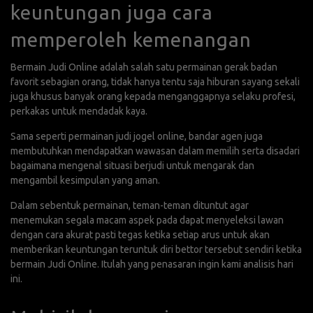
keuntungan juga cara
memperoleh kemenangan
Bermain Judi Online adalah salah satu permainan gerak badan
favorit sebagian orang, tidak hanya tentu saja hiburan sayang sekali
juga khusus banyak orang kepada menganggapnya selaku profesi,
perkakas untuk mendadak kaya.
Sama seperti permainan judi jogel online, bandar agen juga
membutuhkan mendapatkan wawasan dalam memilih serta disadari
bagaimana mengenal situasi berjudi untuk mengarak dan
mengambil kesimpulan yang aman.
Dalam sebentuk permainan, teman-teman dituntut agar
menemukan segala macam aspek pada dapat menyeleksi lawan
dengan cara akurat pasti tegas ketika setiap arus untuk akan
memberikan keuntungan teruntuk diri bettor tersebut sendiri ketika
bermain Judi Online. Itulah yang penasaran ingin kami analisis hari
ini.