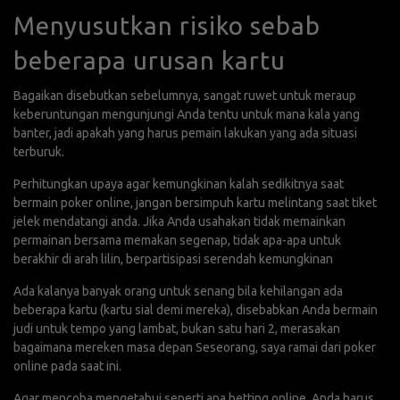
Menyusutkan risiko sebab
beberapa urusan kartu
Bagaikan disebutkan sebelumnya, sangat ruwet untuk meraup
keberuntungan mengunjungi Anda tentu untuk mana kala yang
banter, jadi apakah yang harus pemain lakukan yang ada situasi
terburuk.
Perhitungkan upaya agar kemungkinan kalah sedikitnya saat
bermain poker online, jangan bersimpuh kartu melintang saat tiket
jelek mendatangi anda. Jika Anda usahakan tidak memainkan
permainan bersama memakan segenap, tidak apa-apa untuk
berakhir di arah lilin, berpartisipasi serendah kemungkinan
Ada kalanya banyak orang untuk senang bila kehilangan ada
beberapa kartu (kartu sial demi mereka), disebabkan Anda bermain
judi untuk tempo yang lambat, bukan satu hari 2, merasakan
bagaimana mereken masa depan Seseorang, saya ramai dari poker
online pada saat ini.
Agar mencoba mengetahui seperti apa betting online, Anda harus