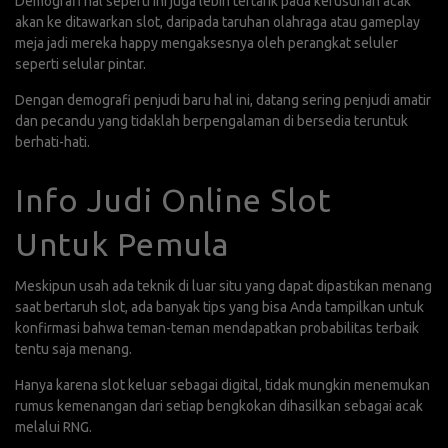
Demografi hal seperti ini juga lebih tertarik pada kerusuhan acak
akan ke ditawarkan slot, daripada taruhan olahraga atau gameplay
meja jadi mereka happy mengaksesnya oleh perangkat seluler
seperti selular pintar.
Dengan demografi penjudi baru hal ini, datang sering penjudi amatir
dan pecandu yang tidaklah berpengalaman di bersedia teruntuk
berhati-hati.
Info Judi Online Slot
Untuk Pemula
Meskipun usah ada teknik di luar situ yang dapat dipastikan menang
saat bertaruh slot, ada banyak tips yang bisa Anda tampilkan untuk
konfirmasi bahwa teman-teman mendapatkan probabilitas terbaik
tentu saja menang.
Hanya karena slot keluar sebagai digital, tidak mungkin menemukan
rumus kemenangan dari setiap bengkokan dihasilkan sebagai acak
melalui RNG.