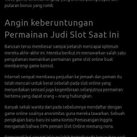
putaran bonus yang rumit.
Angin keberuntungan
Permainan Judi Slot Saat Ini
Barusan terus membesar sampai petaruh mencapai optimum
mereka akhir-akhir ini. Mereka berikut ini menawarkan salah satu
pengalaman memainkan permainan game slot online buat
membarengi game konsol.
Internet sempat membawa perjudian ke jemaah dan pemain itu
telah mencari untuk berat sebelah pada slot online yang
menyediakan sensasi juga kegembiraan selanjutnya permainan
bertema yang dapat orang – orang hubungkan.
Banyak sekali wanita dari pada sebelumnya mendaftar dengan
game online soalnya anonimitas guna mereka tawarkan. Sebuah
pengkajian baru-baru ini sama Komisi Pemasangan Inggris
mengamati bahwa 39% pemain Slot Online memang nona.