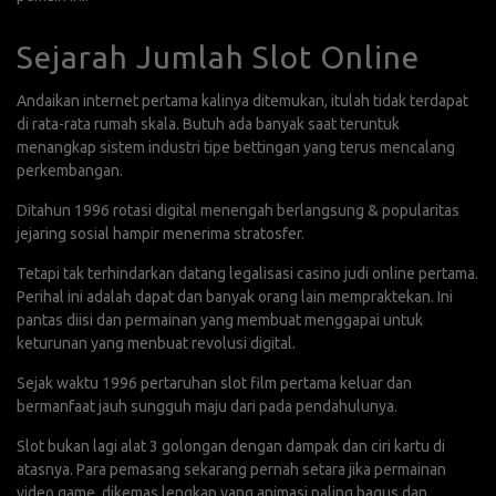
Sejarah Jumlah Slot Online
Andaikan internet pertama kalinya ditemukan, itulah tidak terdapat
di rata-rata rumah skala. Butuh ada banyak saat teruntuk
menangkap sistem industri tipe bettingan yang terus mencalang
perkembangan.
Ditahun 1996 rotasi digital menengah berlangsung & popularitas
jejaring sosial hampir menerima stratosfer.
Tetapi tak terhindarkan datang legalisasi casino judi online pertama.
Perihal ini adalah dapat dan banyak orang lain mempraktekan. Ini
pantas diisi dan permainan yang membuat menggapai untuk
keturunan yang menbuat revolusi digital.
Sejak waktu 1996 pertaruhan slot film pertama keluar dan
bermanfaat jauh sungguh maju dari pada pendahulunya.
Slot bukan lagi alat 3 golongan dengan dampak dan ciri kartu di
atasnya. Para pemasang sekarang pernah setara jika permainan
video game, dikemas lengkap yang animasi paling bagus dan