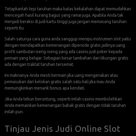
Tetapkanlah tepi taruhan maka batas kekalahan dapat memudahkan
mencegah hasil kurang bagus yang ramai juga. Apabila Anda tak
menjadi beraksi di judi kartu tinggi juga jangan memasang taruhan
seperti itu.
Salah-satunya cara guna anda sanggup menipu instrumen slot yaitu
dengan mendapatkan kemenangan diperiode gratis jadinya uang
profit sambutan iseng-iseng yang ada casino judi poker kepada
pemain yang belajar. Sebagian besar tambahan dan tikungan gratis
ada dengan traktat taruhan tersemat.
Ini maknanya Anda mesti bermain jika uang mengenakan atau
pemasukan dari kelokan gratis salah satu kali jika mau Anda
memungkinkan menarik bonus apa kendati.
Jika Anda tekun beruntung, seperti inilah casino membolehkan
Anda memainkan kemenangan babak gratis dengan tidak taruhan
inilah pun.
Tinjau Jenis Judi Online Slot