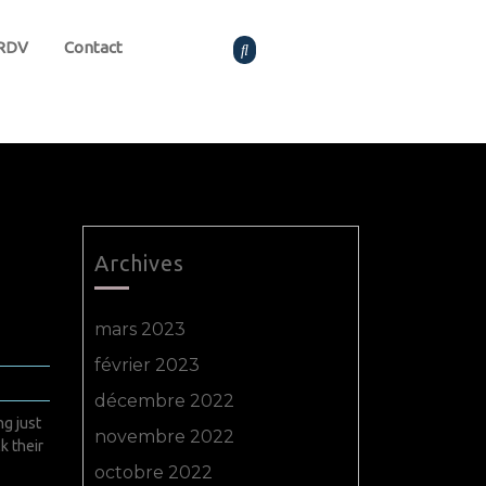
 RDV
Contact
Archives
mars 2023
février 2023
décembre 2022
ng just
novembre 2022
k their
octobre 2022