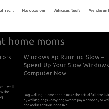
 offres…
Nos occasions
Véhicules Neufs
Prendre un
at home moms
rors
Windows Xp Running Slow –
Speed Up Your Slow Windows
Computer Now
décembre 15, 2022
0 Comments
ell, we’ll
ow the
Dog walking – Some people make the actual full time livi
ing
by walking dogs. Many dog owners pay a company to wal
dog and in addition it doesn’t