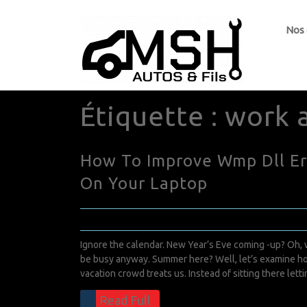
Nos
Étiquette :
work 
How To Improve Wmp Dll Er
On Your Laptop
décembre 17, 2022
0 Comments
Ignore the calendar. New Year’s Eve coming -up? Oh, w
be busy anyway. Summer here? Well, let’s examine h
vacation crowd treats us. Instead of sitting there lett
Read Full