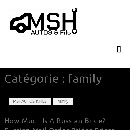
Catégorie :
family
MSHAUTOS & FILS
family
How Much Is A Russian Bride?