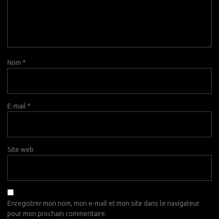
Nom
*
E-mail
*
Site web
Enregistrer mon nom, mon e-mail et mon site dans le navigateur
pour mon prochain commentaire.