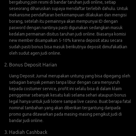
bergabung join resmi di bandar taruhan judi online, setiap
seseorang diharuskan supaya mendaftar terlebih dahulu. Untuk
mekanisme pendaftaran berkemampuan dilakukan dan mengisi
borang, setelah itu pemainnya akan mempunyai ID dengan
pasword dengan nantinya pasti digunakan sedangkan masuk
kedalam permainan disitus taruhan judi online. Biasanya komisi
new member disampaikan 5-10% karena deposit atau secara
sudah pasti bonus bisa masuk berikutnya deposit dimufakatkan
oleh sudut agen judi online.
Bonus Deposit Harian
Uang Deposit Jurnal merupakan untung yang bisa dipegang oleh
sebagian banyak pemain tanpa libur dengan cara menyuruh
kepada costumer service,
profit ini
selalu bisa di dalam klaim
penggemar sebanyak kesatu kali selama sehari ataupun bonus
legal hanya untuk judi lotere sampai live casino. Buat berapa fatal
nominal tambahan yang akan diberikan tergantung daripada
promo guna ditawarkan pada masing-masing pengikut judi di
bandar judi online.
Hadiah Cashback