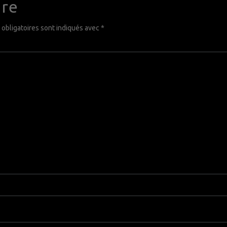
ire
obligatoires sont indiqués avec
*