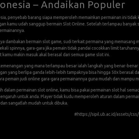
donesia – Andaikan Populer
nesia, penyebab barang siapa memperoleh memainkan permainan ini tidak 
gan kamu udah sanggup bermain Slot Online. Setelah terlampau banyak si
permainannya.
inya dambakan bermain slot game, sudi terkait permaina yang memasang m
kali spinnya, gara-gara jika pemain tidak pandai cocokkan limit taruhanny
 kamu makin masuk akal berasal dari semua game slot ini.
lah kemenangan yang mana terlampau besar ialah langkah yang benar-ben
n yang berlipa ganda lebih-lebih tampaknya bisa hingga 50x berasal dar
para pemain judi online gara-gara permainannya guna mudah dan mampu
bih dalam permainan slot online, kamu bisa pakai permainan slot hal sema
ngaruh untuk anda. Player tidak kudu memperoleh aturan dalam permain
mi dan sangatlah mudah untuk dibuka.
#https://sipil.ub.ac.id/assets/css/