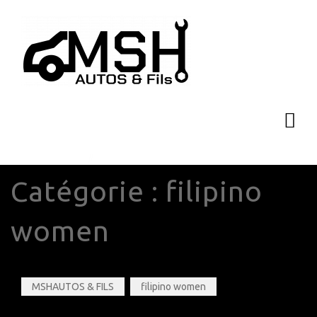
Catégorie :
filipino
women
MSHAUTOS & FILS
filipino women